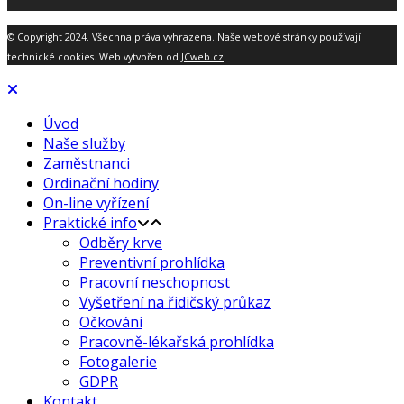
© Copyright 2024. Všechna práva vyhrazena. Naše webové stránky používají
technické cookies. Web vytvořen od
JCweb.cz
Úvod
Naše služby
Zaměstnanci
Ordinační hodiny
On-line vyřízení
Praktické info
Odběry krve
Preventivní prohlídka
Pracovní neschopnost
Vyšetření na řidičský průkaz
Očkování
Pracovně-lékařská prohlídka
Fotogalerie
GDPR
Kontakt